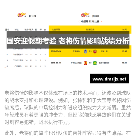
老将伤情的影响不仅体现在场上的技术层面，还波及到球队
的战术安排和心理建设。例如，张稀哲和于大宝等老将因伤
缺席后，球队的中场控制力和进攻组织能力大大减弱。虽然
年轻球员有着更强的冲击力，但经验的缺乏导致他们在关键
时刻容易犯错，战术执行不力。
此外，老将们的缺阵也让队伍的替补阵容显得有些薄弱。在