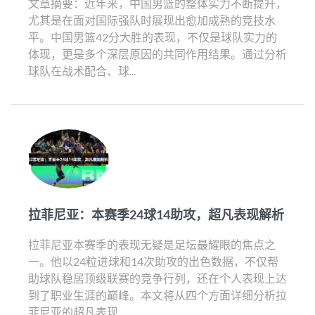
文章摘要：近年来，中国男篮的整体实力不断提升，
尤其是在面对国际强队时展现出愈加成熟的竞技水
平。中国男篮42分大胜的表现，不仅是球队实力的
体现，更是多个深层原因的共同作用结果。通过分析
球队在战术配合、球...
拉菲尼亚：本赛季24球14助攻，超凡表现解析
拉菲尼亚本赛季的表现无疑是足坛最耀眼的焦点之
一。他以24粒进球和14次助攻的出色数据，不仅帮
助球队稳居顶级联赛的竞争行列，还在个人表现上达
到了职业生涯的巅峰。本文将从四个方面详细分析拉
菲尼亚的超凡表现...