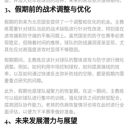
整，并加大对年轻球员的培养，未来的表现依然值得期待。
3、假期前的战术调整与优化
假期的到来为北京国安提供了一个调整和优化的机会。主教
练需要针对球队当前的战术缺陷进行针对性改进，特别是在
进攻端和防守端的平衡问题上。虽然国安的防守在赛季初表
现稳定，但随着时间的推移，球队的防线漏洞逐渐显现，尤
其在应对高强度进攻时显得不够稳固。
假期期间，主教练应该针对球队的整体进攻与防守进行细化
调整。例如，如何利用中场控制球权，如何提高锋线的效
率，以及如何通过快速反击弥补防线的空隙，都是假期内需
要重点研究的问题。
此外，假期也是球队凝聚力的恢复期。在这一期间，主教练
可以组织球队进行集中的训练，强化球员之间的默契配合，
提高团队协作能力。老将的伤病恢复情况也将在此时进行全
面评估，以便为下半赛季做好准备。
4、未来发展潜力与展望