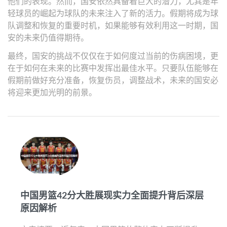
他们的表现。然而，国安依然具备着巨大的潜力，尤其是年
轻球员的崛起为球队的未来注入了新的活力。假期将成为球
队调整和恢复的重要时机，如果能够有效利用这一时期，国
安的未来仍值得期待。
最终，国安的挑战不仅仅在于如何度过当前的伤病困境，更
在于如何在未来的比赛中发挥出最佳水平。只要队伍能够在
假期前做好充分准备，恢复伤员，调整战术，未来的国安必
将迎来更加光明的前景。
中国男篮42分大胜展现实力全面提升背后深层
原因解析