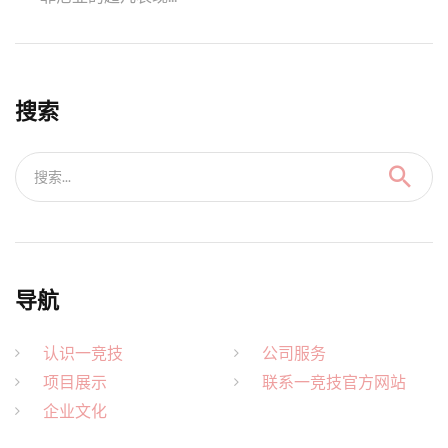
搜索
搜索...
导航
认识一竞技
公司服务
项目展示
联系一竞技官方网站
企业文化