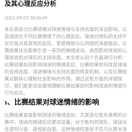
及其心理反应分析
2025-09-03 10:36:49
本文将探讨比赛结果对球迷情绪与支持态度的深远影响，以
及球迷在不同比赛情境下的心理反应。球迷对球队的支持不
仅仅是对其表现的反应，更是情感与认同感的深度融合。比
赛结果往往能够引发一系列的情绪波动，进而影响球迷的心
理状态和对球队的支持态度。本文将从四个方面进行分析：
比赛结果如何影响球迷的情绪反应、比赛结果如何改变球迷
的支持态度、球迷情绪与支持态度的转变机制，以及比赛结
果对群体心理和社会影响的作用。通过这些方面的详细探
讨，我们能更加全面地理解比赛结果如何影响球迷的情感与
行为反应。
1、比赛结果对球迷情绪的影响
比赛结果直接影响球迷的情绪波动，尤其是在胜负悬殊的比
赛中，球迷的情绪反应更加显著。对于胜利的球队，球迷往
往感到兴奋、喜悦和自豪。这种情绪的激发不仅与比赛本身