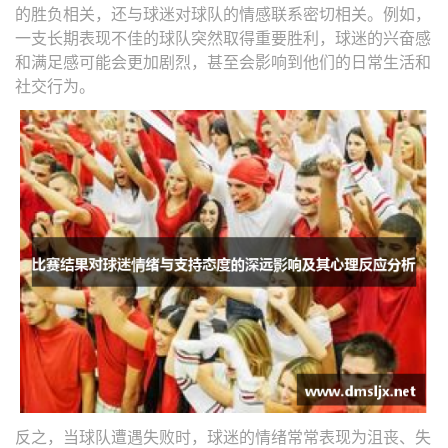
的胜负相关，还与球迷对球队的情感联系密切相关。例如，
一支长期表现不佳的球队突然取得重要胜利，球迷的兴奋感
和满足感可能会更加剧烈，甚至会影响到他们的日常生活和
社交行为。
反之，当球队遭遇失败时，球迷的情绪常常表现为沮丧、失