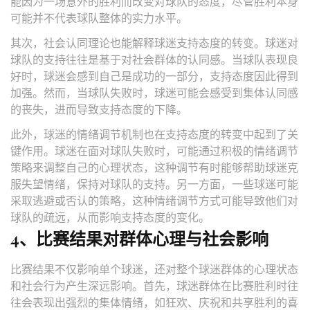
能因为一场意外的胜利而改变对球队的态度，尽管胜利本身
可能并不代表球队整体的实力水平。
其次，社会认同理论也能解释球迷支持态度的转变。球迷对
球队的支持往往是基于对社会群体的认同感。当球队表现良
好时，球迷会感到自己是成功的一部分，支持态度因此得到
加强。然而，当球队失败时，球迷可能会感受到集体认同感
的丧失，进而导致支持态度的下降。
此外，球迷的情绪调节机制也在支持态度的转变中起到了关
键作用。球迷在面对球队失败时，可能通过积极的情绪调节
策略来调整自己的心理状态，这种调节有时能够帮助球迷克
服失望情绪，保持对球队的支持。另一方面，一些球迷可能
采取逃避或否认的策略，这种情绪调节方式可能导致他们对
球队的疏远，从而影响支持态度的变化。
4、比赛结果对群体心理与社会影响
比赛结果不仅影响单个球迷，还对整个球迷群体的心理状态
和社会行为产生深远影响。首先，球迷群体在比赛胜利时往
往会表现出强烈的集体情绪，如狂欢、庆祝和共享胜利的喜