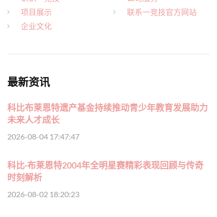
项目展示
联系一竞技官方网站
企业文化
最新资讯
科比布莱恩特遗产基金持续推动青少年教育发展助力
未来人才成长
2026-08-04 17:47:47
科比·布莱恩特2004年全明星赛精彩表现回顾与传奇
时刻解析
2026-08-02 18:20:23