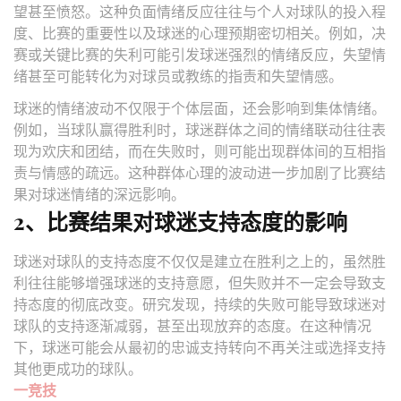
望甚至愤怒。这种负面情绪反应往往与个人对球队的投入程
度、比赛的重要性以及球迷的心理预期密切相关。例如，决
赛或关键比赛的失利可能引发球迷强烈的情绪反应，失望情
绪甚至可能转化为对球员或教练的指责和失望情感。
球迷的情绪波动不仅限于个体层面，还会影响到集体情绪。
例如，当球队赢得胜利时，球迷群体之间的情绪联动往往表
现为欢庆和团结，而在失败时，则可能出现群体间的互相指
责与情感的疏远。这种群体心理的波动进一步加剧了比赛结
果对球迷情绪的深远影响。
2、比赛结果对球迷支持态度的影响
球迷对球队的支持态度不仅仅是建立在胜利之上的，虽然胜
利往往能够增强球迷的支持意愿，但失败并不一定会导致支
持态度的彻底改变。研究发现，持续的失败可能导致球迷对
球队的支持逐渐减弱，甚至出现放弃的态度。在这种情况
下，球迷可能会从最初的忠诚支持转向不再关注或选择支持
其他更成功的球队。
一竞技