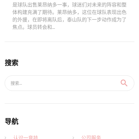
是球队出售莱昂纳多一事，球迷们对未来的阵容和整
体构建充满了期待。莱昂纳多，这位在球队表现出色
的外援，在即将离队后，泰山队的下一步动作成为了
焦点。球员转会和...
搜索
搜索...
导航
认识一竞技
公司服务