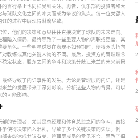
外的言行举止也同样受到关注。再者，俱乐部的投资者和大
念与球队文化之间的冲突而成为争议的焦点。每一位关键人
内讧的过程中展现得淋漓尽致。
职位，他们的决策和意见往往直接决定了球队的未来走向。
进程陷入僵局，最终导致了一些重要人物的离职或更替。其
重要角色。一些明星球员在表现不如预期时，便将矛头指向
了对教练或其他关键人物的不满。最后，投资方的管理理念
2
不稳定状态，股东之间的争斗和决策分歧让米兰的未来前景
，最终导致了内讧事件的发生。无论是管理层的内讧，还是
对米兰的发展带来了深刻影响。分析这些人物的背景，可以
2
来的可能影响。
争
2
乐部的管理者，尤其是总经理和体育总监之间的争斗，直接
斗争使得决策陷入混乱，导致了多个关键决策的失误。例
内部未能达成共识有关。管理层成员的意见不合，导致了俱