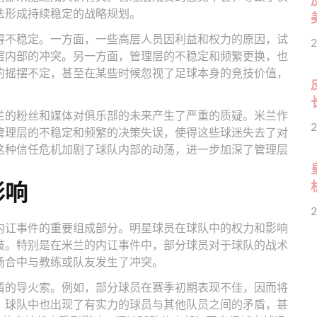
法形成持续稳定的战略规划。
得不稳定。一方面，一些高层人员因利益和权力的原因，试
2
层内部的冲突。另一方面，管理层的不稳定和频繁更换，也
的摇摆不定，甚至在某些时候忽视了足球本身的竞技价值，
兰的粉丝和媒体对俱乐部的未来产生了严重的质疑。米兰作
2
管理层的不稳定和频繁的决策失误，使得这些球迷失去了对
这种信任危机加剧了球队内部的动荡，进一步加深了管理层
影响
2
内讧事件的重要组成部分。明星球员在球队中的权力和影响
歧。特别是在米兰的内讧事件中，部分球员对于球队的战术
场合中与教练或队友发生了冲突。
盾的导火索。例如，部分球员在赛季初期表现不佳，因而将
，球队中也出现了有实力的球员与其他队员之间的矛盾，甚