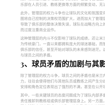
乐部在人员引进、教练更换等方面的频繁变动，无
此外，管理层的权力斗争也让球队的文化和氛围变
图将自己控制的决策权范围扩大，进而加大了管理
导致了俱乐部的整体决策失误，球队在战略方向上
而过度注重商业运作。
这种管理层的内斗不仅影响了球队的成绩，还让米
为传统豪门，一直以来都拥有庞大的球迷基础，而
俱乐部的信任，甚至开始对球队的未来感到迷茫。
与球员之间的矛盾。
3、球员矛盾的加剧与其
除了管理层的权力斗争，球员之间的矛盾也是米兰
力，往往会使得他们与其他队员或教练之间产生分
安排和角色定位表现出了强烈的不满，甚至在公开
其中，一些关键球员的态度问题成为了球队内部矛
责任推卸到教练组或俱乐部管理层身上。另一方面