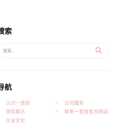
搜索
搜索...
导航
认识一竞技
公司服务
项目展示
联系一竞技官方网站
企业文化