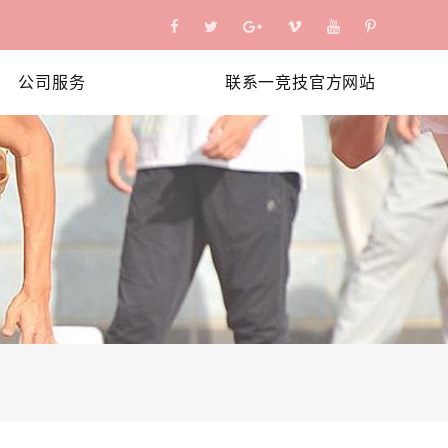
公司服务
联系一竞技官方网站