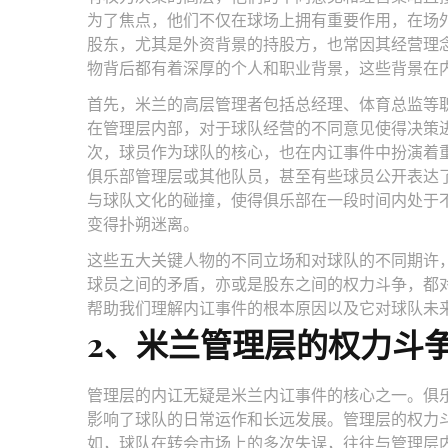
为了焦点，他们不仅在球场上拥有重要作用，在场
股东，尤其是外资背景的持股方，也常因其经营理
物背后都有着深厚的个人和职业背景，这些背景在
首先，米兰的高层管理者包括总经理、体育总监等
在管理层内部，对于球队经营的不同意见使得决策
次，球员作为球队的核心，也在内讧事件中扮演着
俱乐部管理层或其他队员，甚至有些球员公开表达
与球队文化的碰撞，使得俱乐部在一段时间内处于
变得扑朔迷离。
这些五大关键人物的不同立场和对球队的不同期许
球员之间的矛盾，亦或是股东之间的权力斗争，都
帮助我们理解内讧事件的根本原因以及它对球队未
2、米兰管理层的权力斗
管理层的内讧无疑是米兰内讧事件的核心之一。俱
影响了球队的日常运作和长远发展。管理层的权力
如，球队在转会市场上的多次失误，往往与管理层