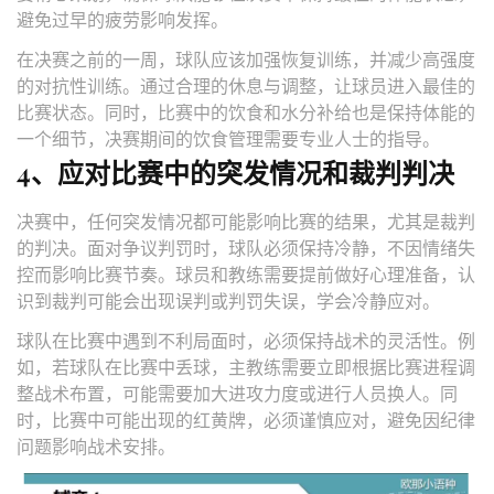
避免过早的疲劳影响发挥。
在决赛之前的一周，球队应该加强恢复训练，并减少高强度
的对抗性训练。通过合理的休息与调整，让球员进入最佳的
比赛状态。同时，比赛中的饮食和水分补给也是保持体能的
一个细节，决赛期间的饮食管理需要专业人士的指导。
4、应对比赛中的突发情况和裁判判决
决赛中，任何突发情况都可能影响比赛的结果，尤其是裁判
的判决。面对争议判罚时，球队必须保持冷静，不因情绪失
控而影响比赛节奏。球员和教练需要提前做好心理准备，认
识到裁判可能会出现误判或判罚失误，学会冷静应对。
球队在比赛中遇到不利局面时，必须保持战术的灵活性。例
如，若球队在比赛中丢球，主教练需要立即根据比赛进程调
整战术布置，可能需要加大进攻力度或进行人员换人。同
时，比赛中可能出现的红黄牌，必须谨慎应对，避免因纪律
问题影响战术安排。