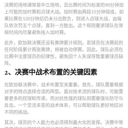
决赛的场地通常是中立场地，且比赛时间为标准的90分钟加
上可能的加时赛和点球大战。加时赛由两段15分钟组成，如
果比赛在120分钟后仍未分出胜负，则进入点球大战，由每
队依次罚五个点球，直到一方胜出。这个规则要求球队在常
规时间内尽量避免拖入加时赛。
此外，欧协联决赛还设有黄牌累计规则。若球员在决赛前的
任何阶段累计两张黄牌，将被自动停赛。因此，球队必须在
比赛中注意球员的纪律性，避免因个人失误导致重要球员缺
阵。
2、决赛中战术布置的关键因素
在欧协联决赛中，战术布置至关重要。首先，球队需要根据
对手的特点选择合适的阵型。面对技术流的球队时，可能需
要更多的控球和传递，而对抗性强的球队则需要强化防守与
反击。一个灵活多变的战术体系，可以帮助球队更好地应对
不同的挑战。
其次，球员的个人能力也必须得到最大化的发挥。决赛中常