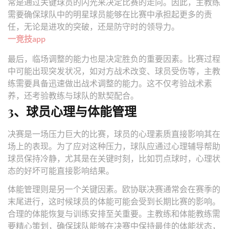
常是通过关键球员的闪光来决定比赛的走向。因此，主教练
需要确保球队中的明星球员能够在比赛中承担起更多的责
任，无论是进攻的突破，还是防守时的领导力。
一竞技app
最后，临场调整的能力也是决定胜负的重要因素。比赛过程
中可能出现突发状况，如对方战术改变、球员受伤等，主教
练需要具备迅速做出战术调整的能力。这不仅考验战术素
养，还考验教练与球队的默契配合。
3、球员心理与体能管理
决赛是一场压力巨大的比赛，球员的心理素质直接影响其在
场上的表现。为了应对这种压力，球队应通过心理辅导帮助
球员保持冷静，尤其是在关键时刻，比如罚点球时，心理状
态的好坏可能直接影响结果。
体能管理则是另一个关键因素。欧协联决赛通常会在赛季的
末尾进行，这时候球员的体能可能会受到长期比赛的影响。
合理的体能恢复与训练安排至关重要。主教练和体能教练需
要精心策划，确保球队能够在决赛中保持最佳的体能状态，