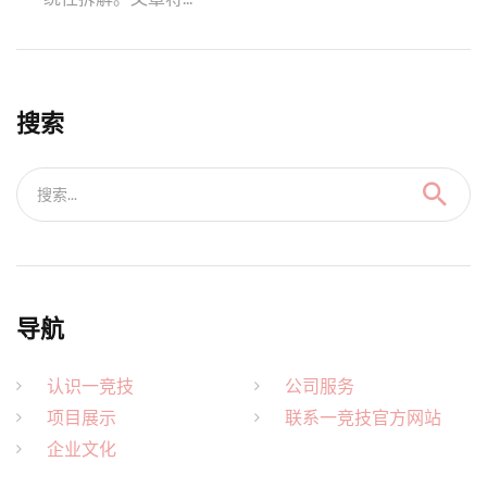
搜索
搜索...
导航
认识一竞技
公司服务
项目展示
联系一竞技官方网站
企业文化