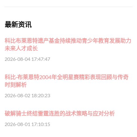
最新资讯
科比布莱恩特遗产基金持续推动青少年教育发展助力
未来人才成长
2026-08-04 17:47:47
科比·布莱恩特2004年全明星赛精彩表现回顾与传奇
时刻解析
2026-08-02 18:20:23
破解骑士终结雷霆连胜的战术策略与应对分析
2026-08-01 17:10:15