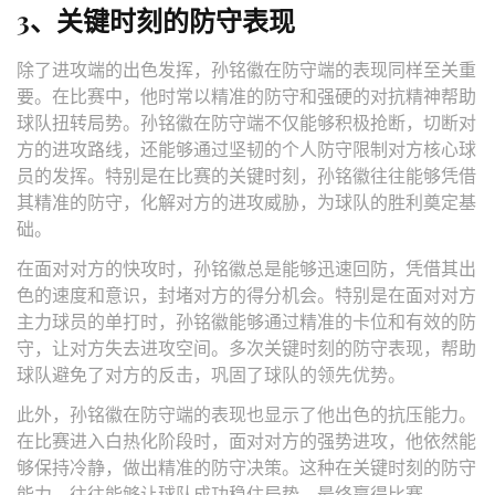
3、关键时刻的防守表现
除了进攻端的出色发挥，孙铭徽在防守端的表现同样至关重
要。在比赛中，他时常以精准的防守和强硬的对抗精神帮助
球队扭转局势。孙铭徽在防守端不仅能够积极抢断，切断对
方的进攻路线，还能够通过坚韧的个人防守限制对方核心球
员的发挥。特别是在比赛的关键时刻，孙铭徽往往能够凭借
其精准的防守，化解对方的进攻威胁，为球队的胜利奠定基
础。
在面对对方的快攻时，孙铭徽总是能够迅速回防，凭借其出
色的速度和意识，封堵对方的得分机会。特别是在面对对方
主力球员的单打时，孙铭徽能够通过精准的卡位和有效的防
守，让对方失去进攻空间。多次关键时刻的防守表现，帮助
球队避免了对方的反击，巩固了球队的领先优势。
此外，孙铭徽在防守端的表现也显示了他出色的抗压能力。
在比赛进入白热化阶段时，面对对方的强势进攻，他依然能
够保持冷静，做出精准的防守决策。这种在关键时刻的防守
能力，往往能够让球队成功稳住局势，最终赢得比赛。