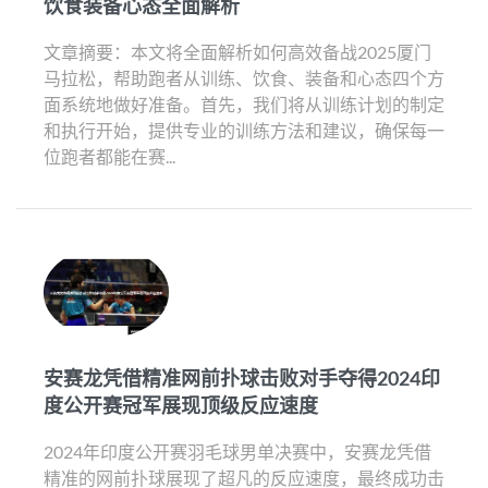
饮食装备心态全面解析
文章摘要：本文将全面解析如何高效备战2025厦门
马拉松，帮助跑者从训练、饮食、装备和心态四个方
面系统地做好准备。首先，我们将从训练计划的制定
和执行开始，提供专业的训练方法和建议，确保每一
位跑者都能在赛...
安赛龙凭借精准网前扑球击败对手夺得2024印
度公开赛冠军展现顶级反应速度
2024年印度公开赛羽毛球男单决赛中，安赛龙凭借
精准的网前扑球展现了超凡的反应速度，最终成功击