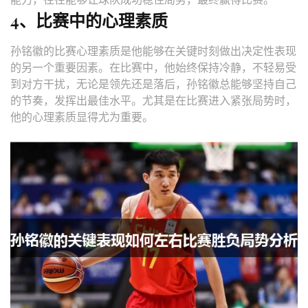
4、比赛中的心理素质
孙铭徽的比赛心理素质是他能够在关键时刻做出决定性表现
的另一个重要因素。在比赛中，他始终保持冷静，不轻易受
到对方干扰，无论是领先还是落后，孙铭徽总能够坚持自己
的节奏，发挥出最佳水平。尤其是在比赛进入紧张局势时，
他的心理素质显得尤为重要。