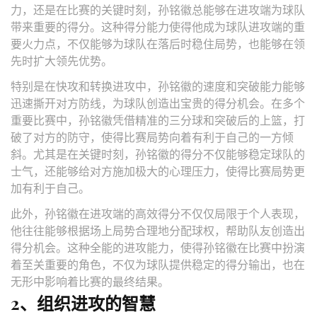
力，还是在比赛的关键时刻，孙铭徽总能够在进攻端为球队
带来重要的得分。这种得分能力使得他成为球队进攻端的重
要火力点，不仅能够为球队在落后时稳住局势，也能够在领
先时扩大领先优势。
特别是在快攻和转换进攻中，孙铭徽的速度和突破能力能够
迅速撕开对方防线，为球队创造出宝贵的得分机会。在多个
重要比赛中，孙铭徽凭借精准的三分球和突破后的上篮，打
破了对方的防守，使得比赛局势向着有利于自己的一方倾
斜。尤其是在关键时刻，孙铭徽的得分不仅能够稳定球队的
士气，还能够给对方施加极大的心理压力，使得比赛局势更
加有利于自己。
此外，孙铭徽在进攻端的高效得分不仅仅局限于个人表现，
他往往能够根据场上局势合理地分配球权，帮助队友创造出
得分机会。这种全能的进攻能力，使得孙铭徽在比赛中扮演
着至关重要的角色，不仅为球队提供稳定的得分输出，也在
无形中影响着比赛的最终结果。
2、组织进攻的智慧