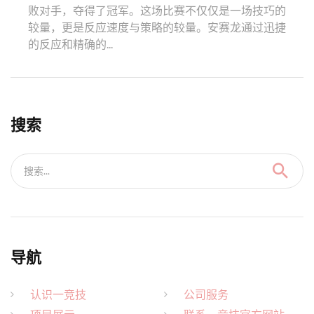
败对手，夺得了冠军。这场比赛不仅仅是一场技巧的
较量，更是反应速度与策略的较量。安赛龙通过迅捷
的反应和精确的...
搜索
搜索...
导航
认识一竞技
公司服务