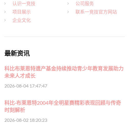
认识一竞技
公司服务
项目展示
联系一竞技官方网站
企业文化
最新资讯
科比布莱恩特遗产基金持续推动青少年教育发展助力
未来人才成长
2026-08-04 17:47:47
科比·布莱恩特2004年全明星赛精彩表现回顾与传奇
时刻解析
2026-08-02 18:20:23