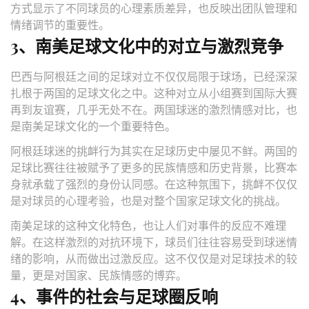
方式显示了不同球员的心理素质差异，也反映出团队管理和
情绪调节的重要性。
3、南美足球文化中的对立与激烈竞争
巴西与阿根廷之间的足球对立不仅仅局限于球场，已经深深
扎根于两国的足球文化之中。这种对立从小组赛到国际大赛
再到友谊赛，几乎无处不在。两国球迷的激烈情感对比，也
是南美足球文化的一个重要特色。
阿根廷球迷的挑衅行为其实在足球历史中屡见不鲜。两国的
足球比赛往往被赋予了更多的民族情感和历史背景，比赛本
身就承载了强烈的身份认同感。在这种氛围下，挑衅不仅仅
是对球员的心理考验，也是对整个国家足球文化的挑战。
南美足球的这种文化特色，也让人们对事件的反应不难理
解。在这样激烈的对抗环境下，球员们往往容易受到球迷情
绪的影响，从而做出过激反应。这不仅仅是对足球技术的较
量，更是对国家、民族情感的博弈。
4、事件的社会与足球圈反响