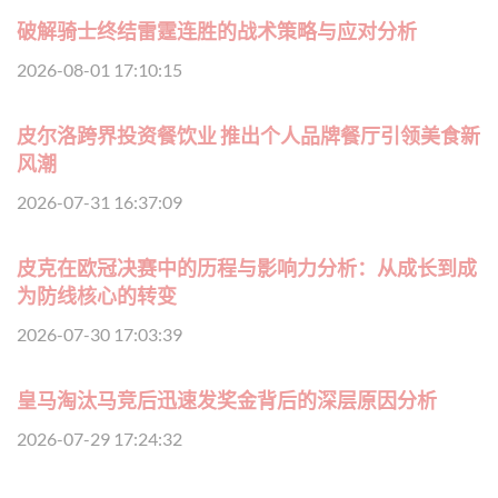
破解骑士终结雷霆连胜的战术策略与应对分析
2026-08-01 17:10:15
皮尔洛跨界投资餐饮业 推出个人品牌餐厅引领美食新
风潮
2026-07-31 16:37:09
皮克在欧冠决赛中的历程与影响力分析：从成长到成
为防线核心的转变
2026-07-30 17:03:39
皇马淘汰马竞后迅速发奖金背后的深层原因分析
2026-07-29 17:24:32