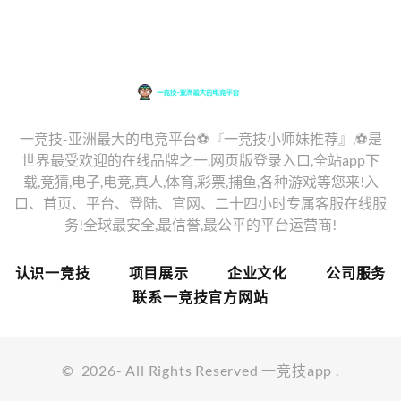
一竞技-亚洲最大的电竞平台⚽️『一竞技小师妹推荐』,⚽️是
世界最受欢迎的在线品牌之一,网页版登录入口,全站app下
载,竞猜,电子,电竞,真人,体育,彩票,捕鱼,各种游戏等您来!入
口、首页、平台、登陆、官网、二十四小时专属客服在线服
务!全球最安全,最信誉,最公平的平台运营商!
认识一竞技
项目展示
企业文化
公司服务
联系一竞技官方网站
©
2026
- All Rights Reserved
一竞技app
.