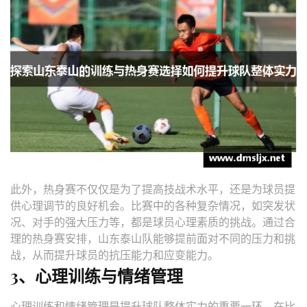
此外，热身赛不仅仅是为了提高技战术水平，还是为球员提
供心理调节的良好机会。比赛中的各种复杂情况，如突发状
况、对手的强大压力等，都是球员心理素质的挑战。通过合
理的热身赛安排，山东泰山队能够提前面对不同的压力和挑
战，从而提升球员的抗压能力和应变能力。
3、心理训练与情绪管理
心理训练和情绪管理是提升球队整体实力的重要一环。在比