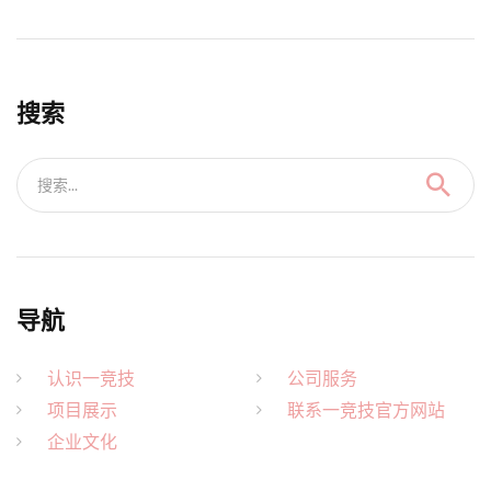
搜索
搜索...
导航
认识一竞技
公司服务
项目展示
联系一竞技官方网站
企业文化