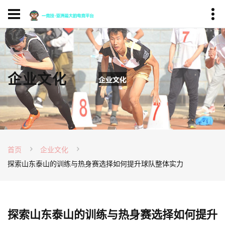
企业文化
首页
企业文化
探索山东泰山的训练与热身赛选择如何提升球队整体实力
探索山东泰山的训练与热身赛选择如何提升