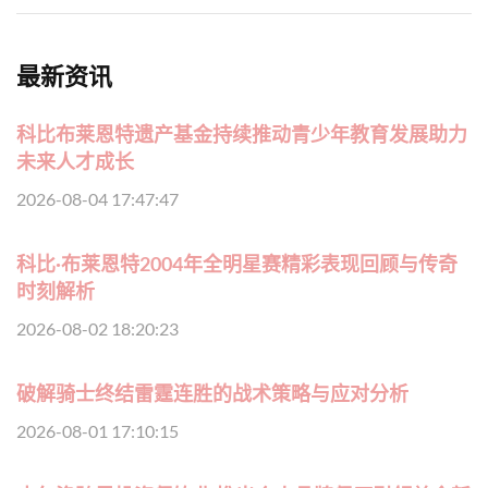
最新资讯
科比布莱恩特遗产基金持续推动青少年教育发展助力
未来人才成长
2026-08-04 17:47:47
科比·布莱恩特2004年全明星赛精彩表现回顾与传奇
时刻解析
2026-08-02 18:20:23
破解骑士终结雷霆连胜的战术策略与应对分析
2026-08-01 17:10:15