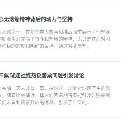
心无退缩精神背后的动力与坚持
性人物之一，在多个重大赛事和挑战面前展示了他坚定
的职业生涯充满了奋斗和坚持的精神，尤其是在面对困
积极的态度和明确的目标。通过对武磊坚...
开票 球迷社媒热议售票问题引发讨论
比赛前一天未开票一事，探讨这一现象对球迷产生的影
议。随着比赛临近，球迷们普遍期待着能够及时购买到
仍未看到售票开启的消息，引发了广泛的...