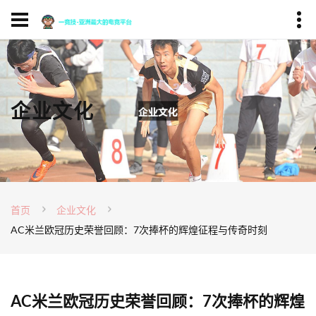
企业文化
首页
企业文化
AC米兰欧冠历史荣誉回顾：7次捧杯的辉煌征程与传奇时刻
AC米兰欧冠历史荣誉回顾：7次捧杯的辉煌