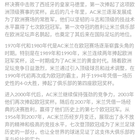
杯决赛中击败了西班牙的皇家马德里，第一次捧起了这项欧
洲顶级赛事的奖杯。此后的几十年里，AC米兰逐渐发展成
为了欧洲赛场的常胜军，他们以坚韧的斗志和顶级的技战术
水平赢得了七次欧冠冠军。第一次夺冠的胜利让米兰俱乐部
在欧洲足坛声名鹊起，也奠定了其后来在国际足坛的地位。
1970年代和1980年代是AC米兰在欧冠赛场逐渐崭露头角的
时期。特别是在1989年和1990年，米兰连续两年捧起欧洲
冠军奖杯，这一时期成为了AC米兰的黄金时代。随着欧洲
足坛竞争日益激烈，米兰通过引入顶级球员和战术调整，在
1990年代初再次成为欧冠的霸主，并于1994年凭借一场历
史性的4-0大胜，捧起了俱乐部的第四座欧冠奖杯。
进入2000年代后，AC米兰继续保持强劲的竞争力，2003年
他们再次捧起欧冠奖杯。随后在2007年，米兰凭借一场经
典的决赛胜利，赢得了他们历史上的第七个欧冠冠军。从
1956年到2007年，AC米兰历经岁月变迁，展现出了永不放
弃的精神和极高的竞技水平，七次登顶欧冠成为了米兰足球
历史的一部分，也让全世界的球迷见证了这支伟大俱乐部的
无与伦比的实力。