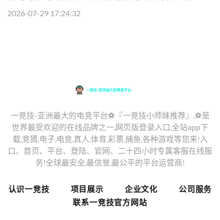
2026-07-29 17:24:32
一竞技-亚洲最大的电竞平台⚽️『一竞技小师妹推荐』,⚽️是
世界最受欢迎的在线品牌之一,网页版登录入口,全站app下
载,竞猜,电子,电竞,真人,体育,彩票,捕鱼,各种游戏等您来!入
口、首页、平台、登陆、官网、二十四小时专属客服在线服
务!全球最安全,最信誉,最公平的平台运营商!
认识一竞技
项目展示
企业文化
公司服务
联系一竞技官方网站