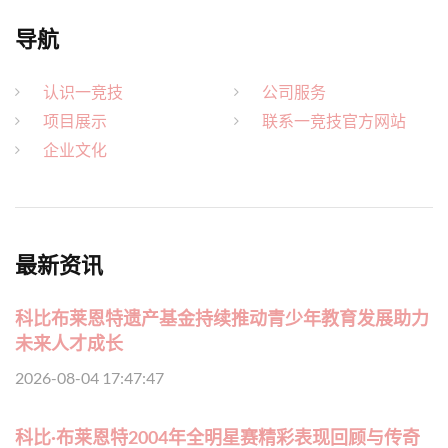
导航
认识一竞技
公司服务
项目展示
联系一竞技官方网站
企业文化
最新资讯
科比布莱恩特遗产基金持续推动青少年教育发展助力
未来人才成长
2026-08-04 17:47:47
科比·布莱恩特2004年全明星赛精彩表现回顾与传奇