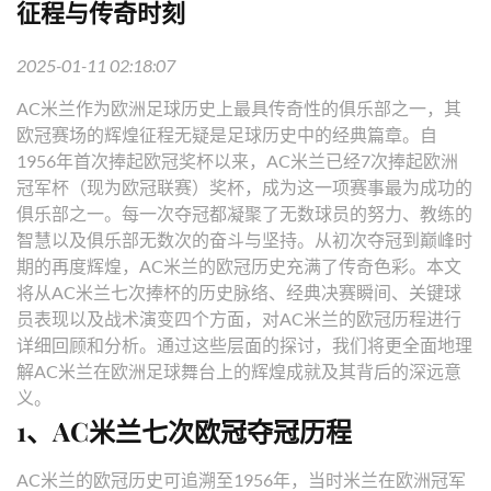
征程与传奇时刻
2025-01-11 02:18:07
AC米兰作为欧洲足球历史上最具传奇性的俱乐部之一，其
欧冠赛场的辉煌征程无疑是足球历史中的经典篇章。自
1956年首次捧起欧冠奖杯以来，AC米兰已经7次捧起欧洲
冠军杯（现为欧冠联赛）奖杯，成为这一项赛事最为成功的
俱乐部之一。每一次夺冠都凝聚了无数球员的努力、教练的
智慧以及俱乐部无数次的奋斗与坚持。从初次夺冠到巅峰时
期的再度辉煌，AC米兰的欧冠历史充满了传奇色彩。本文
将从AC米兰七次捧杯的历史脉络、经典决赛瞬间、关键球
员表现以及战术演变四个方面，对AC米兰的欧冠历程进行
详细回顾和分析。通过这些层面的探讨，我们将更全面地理
解AC米兰在欧洲足球舞台上的辉煌成就及其背后的深远意
义。
1、AC米兰七次欧冠夺冠历程
AC米兰的欧冠历史可追溯至1956年，当时米兰在欧洲冠军