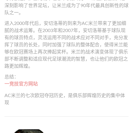
深刻影响了世界足坛，让米兰成为了90年代最具创新性的球
队之一。
进入2000年代后，安切洛蒂的到来为AC米兰带来了更加细
腻的战术运筹。在2003年和2007年，安切洛蒂基于球队现
有的球员特点，灵活运用不同的战术应对不同对手，充分发
挥了球员的长处，同时加强了球队的整体配合，使得米兰能
够在欧冠赛场上再次捧起奖杯。米兰的战术演变体现了俱乐
部不断调整和适应现代足球潮流的智慧，也让他们的欧冠之
路更加辉煌。
总结：
一竞技官方网站
AC米兰的七次欧冠夺冠历史，是俱乐部辉煌历史的集中体
现