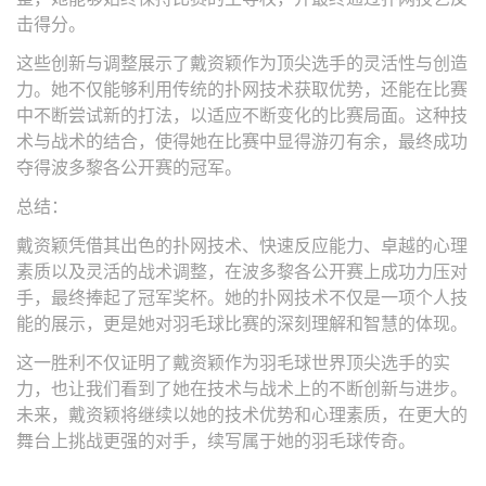
击得分。
这些创新与调整展示了戴资颖作为顶尖选手的灵活性与创造
力。她不仅能够利用传统的扑网技术获取优势，还能在比赛
中不断尝试新的打法，以适应不断变化的比赛局面。这种技
术与战术的结合，使得她在比赛中显得游刃有余，最终成功
夺得波多黎各公开赛的冠军。
总结：
戴资颖凭借其出色的扑网技术、快速反应能力、卓越的心理
素质以及灵活的战术调整，在波多黎各公开赛上成功力压对
手，最终捧起了冠军奖杯。她的扑网技术不仅是一项个人技
能的展示，更是她对羽毛球比赛的深刻理解和智慧的体现。
这一胜利不仅证明了戴资颖作为羽毛球世界顶尖选手的实
力，也让我们看到了她在技术与战术上的不断创新与进步。
未来，戴资颖将继续以她的技术优势和心理素质，在更大的
舞台上挑战更强的对手，续写属于她的羽毛球传奇。