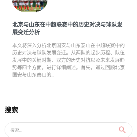
北京与山东在中超联赛中的历史对决与球队发
展变迁分析
本文将深入分析北京国安与山东泰山在中超联赛中的
历史对决与球队发展变迁。从两队的起步历程、队伍
发展中的关键时期、双方的历史对抗以及未来发展趋
势等四个方面，进行详细阐述。首先，通过回顾北京
国安与山东泰山的...
搜索
搜索...