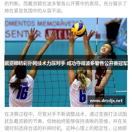
的判断。而戴资颖在波多黎各公开赛中的表现，充分展示了
她在紧张氛围中的从容不迫。
在决赛过程中，尽管对手不断调整战术，通过变换打法试图
扰乱戴资颖的节奏，但她始终能够保持清晰的思维，并在关
键时刻选择合适的扑网时机。这种心理上的稳定性，让她即