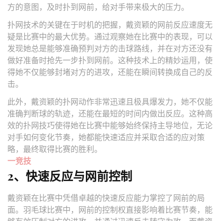
方的意图，及时扑到网前，给对手带来极大的压力。
扑网技术的关键在于时机的把握，戴资颖的网前反应速度无
疑是比赛中的最大优势。通过观察她在比赛中的表现，可以
发现她总是能够准确预判对方的击球路线，并在对方还没有
做好准备时抢先一步扑到网前。这种技术上的精妙运用，使
得她不仅能够封堵对方的进攻，还能在瞬间转换成自己的反
击。
此外，戴资颖的扑网动作非常迅速且极具爆发力，她不仅能
准确判断球的轨迹，还能在最短的时间内做出反应。这种高
效的扑网技巧使得她在比赛中能够始终保持主导地位，无论
对手如何变化节奏，她都能快速适应并采取合适的应对策
略，最终取得比赛的胜利。
一竞技
2、快速反应与网前控制
戴资颖在比赛中凭借卓越的快速反应能力掌控了网前的局
面。羽毛球比赛中，网前的控制权直接影响着比赛节奏，能