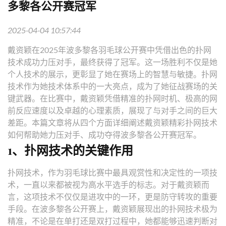
多黎各公开赛冠军
2025-04-04 10:57:44
戴资颖在2025年波多黎各羽毛球公开赛中凭借出色的扑网
技术成功力压对手，最终获得了冠军。这一场胜利不仅是她
个人技术的展示，更彰显了她在赛场上的智慧与敏捷。扑网
技术作为她技术体系中的一大亮点，成为了她征战赛场的关
键武器。在比赛中，戴资颖凭借精准的扑网时机、极高的网
前反应速度以及卓越的心理素质，展现了与对手之间的巨大
差距。本篇文章将从四个方面详细阐述戴资颖精彩扑网技术
如何帮助她力压对手、成功夺得波多黎各公开赛冠军。
1、扑网技术的关键作用
扑网技术，作为羽毛球比赛中最具观赏性和决定性的一项技
术，一直以来都被视为高水平选手的标志。对于戴资颖而
言，这项技术不仅仅是进攻中的一环，更是防守转攻的重要
手段。在波多黎各公开赛上，戴资颖展现出的扑网技术极为
精准，不论是在单打还是双打过程中，她都能够迅速判断对