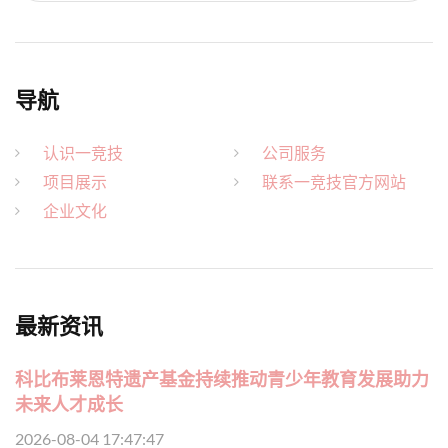
导航
认识一竞技
公司服务
项目展示
联系一竞技官方网站
企业文化
最新资讯
科比布莱恩特遗产基金持续推动青少年教育发展助力
未来人才成长
2026-08-04 17:47:47