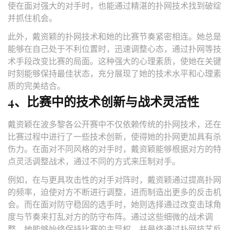
使在面对强大的对手时，也能通过精湛的扑网技术找到破绽
并抓住机会。
此外，戴资颖的扑网技术和她的比赛节奏紧密相连。她总是
能够在自己处于不利位置时，迅速调整心态，通过扑网等技
术手段改变比赛的局面。这种强大的心理素质，使她在关键
时刻能够保持最佳状态，充分展现了她的技术水平和心理素
质的完美结合。
4、比赛中的技术创新与战术灵活性
戴资颖在波多黎各公开赛中不仅依赖传统的扑网技术，还在
比赛过程中进行了一些技术创新，使得她的扑网更加具有杀
伤力。在面对不同风格的对手时，戴资颖能够根据对方的特
点灵活调整战术，通过不同的方式来压制对手。
例如，在与更具攻击性的对手对阵时，戴资颖通过提高扑网
的频率，迫使对方不断进行调整，进而制造出更多的反击机
会。而在面对防守稳固的选手时，她则选择通过改变击球角
度与节奏来打乱对方的防守布阵。通过这些细微的战术调
整，她能够始终保持比赛的主导权，并最终通过扑网技艺反