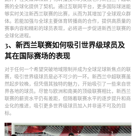
赛的全球化提供了契机。通过互联网平台，更多国际球迷能
够实时关注新西兰联赛的比赛，从而为其增加了全球观众群
体。若能加强与全球主要体育转播商的合作，提供高质量的
赛事内容和精彩的球员表现，必将进一步促进新西兰联赛的
全球化进程。
3、新西兰联赛如何吸引世界级球员及
其在国际赛场的表现
对于任何一个希望突破地域限制并成为全球足球新焦点的联
赛，吸引世界级球员是必不可少的一环。新西兰中超联赛虽
然起步较晚，但凭借其独特的魅力，开始吸引了一些来自世
界各地的球员。尽管与欧洲和南美的顶级联赛相比，新西兰
联赛的薪资水平仍有差距，但随着联赛水平的逐步提升和商
业化的推进，吸引更多世界级球员加入并非遥不可及的目
标。