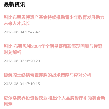
最新资讯
科比布莱恩特遗产基金持续推动青少年教育发展助力
未来人才成长
2026-08-04 17:47:47
科比·布莱恩特2004年全明星赛精彩表现回顾与传奇
时刻解析
2026-08-02 18:20:23
破解骑士终结雷霆连胜的战术策略与应对分析
2026-08-01 17:10:15
皮尔洛跨界投资餐饮业 推出个人品牌餐厅引领美食新
风潮