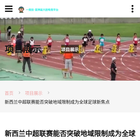
项目展示
首页
项目展示
新西兰中超联赛能否突破地域限制成为全球足球新焦点
新西兰中超联赛能否突破地域限制成为全球