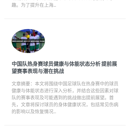
趣。为了提升在上海...
中国队热身赛球员健康与体能状态分析 提前展
望赛事表现与潜在挑战
文章摘要：本文将围绕中国足球队在热身赛中的球员
健康与体能状态进行深入分析，并结合这些因素对球
队的赛事表现及可能遇到的挑战做出提前展望。首
先，文章将探讨球员的身体健康状况，包括常见伤病
的影响以及恢复情况...