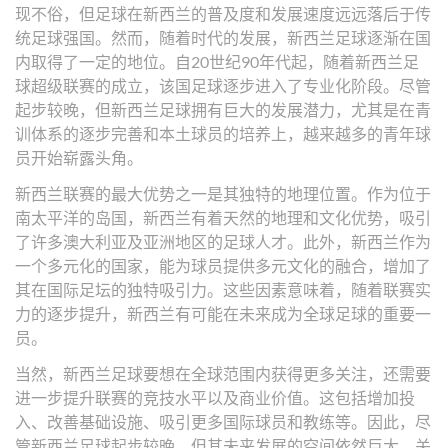
现不俗，但足球在新西兰的普及度和发展速度远远落后于传
统足球强国。然而，随着时代的发展，新西兰足球逐渐在国
内取得了一定的地位。自20世纪90年代起，随着新西兰足
球超级联赛的成立，该国足球逐步进入了专业化阶段。尽管
起步较晚，但新西兰足球拥有巨大的发展潜力，尤其是在青
训体系的逐步完善和本土球员的培养上，越来越多的青年球
员开始崭露头角。
新西兰联赛的最大优势之一是其独特的地理位置。作为位于
南太平洋的岛国，新西兰有着天然的地理和文化优势，吸引
了许多澳大利亚及亚洲地区的足球人才。此外，新西兰作为
一个多元化的国家，能为球员提供多元文化的融合，增加了
其在国际足坛的独特吸引力。这些因素意味着，随着联赛实
力的逐步提升，新西兰有可能在未来成为全球足球的重要一
员。
当然，新西兰足球要想在全球范围内获得更多关注，还需要
进一步提升联赛的竞技水平以及商业价值。这包括增加投
入、改善基础设施、吸引更多国际球员和教练等。因此，尽
管新西兰足球起步较晚，但其未来发展的空间依然巨大，关