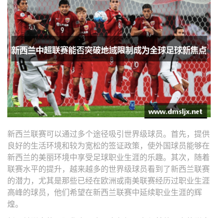
新西兰联赛可以通过多个途径吸引世界级球员。首先，提供
良好的生活环境和较为宽松的签证政策，使外国球员能够在
新西兰的美丽环境中享受足球职业生涯的乐趣。其次，随着
联赛水平的提升，越来越多的世界级球员看到了新西兰联赛
的潜力，尤其是那些已经在欧洲或南美联赛经历过职业生涯
高峰的球员，他们希望在新西兰联赛中延续职业生涯的辉
煌。