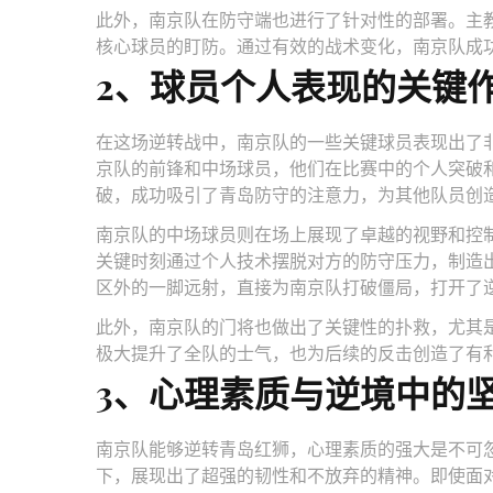
此外，南京队在防守端也进行了针对性的部署。主
核心球员的盯防。通过有效的战术变化，南京队成
2、球员个人表现的关键
在这场逆转战中，南京队的一些关键球员表现出了
京队的前锋和中场球员，他们在比赛中的个人突破
破，成功吸引了青岛防守的注意力，为其他队员创
南京队的中场球员则在场上展现了卓越的视野和控
关键时刻通过个人技术摆脱对方的防守压力，制造
区外的一脚远射，直接为南京队打破僵局，打开了
此外，南京队的门将也做出了关键性的扑救，尤其
极大提升了全队的士气，也为后续的反击创造了有
3、心理素质与逆境中的
南京队能够逆转青岛红狮，心理素质的强大是不可
下，展现出了超强的韧性和不放弃的精神。即使面