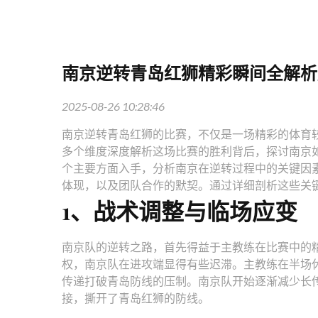
南京逆转青岛红狮精彩瞬间全解析
2025-08-26 10:28:46
南京逆转青岛红狮的比赛，不仅是一场精彩的体育
多个维度深度解析这场比赛的胜利背后，探讨南京
个主要方面入手，分析南京在逆转过程中的关键因
体现，以及团队合作的默契。通过详细剖析这些关
1、战术调整与临场应变
南京队的逆转之路，首先得益于主教练在比赛中的
权，南京队在进攻端显得有些迟滞。主教练在半场
传递打破青岛防线的压制。南京队开始逐渐减少长
接，撕开了青岛红狮的防线。