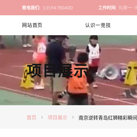
13594780400
致电我们:
工作时间:
礼拜一 - 礼
网站首页
认识一竞技
项目展示
首页
项目展示
南京逆转青岛红狮精彩瞬