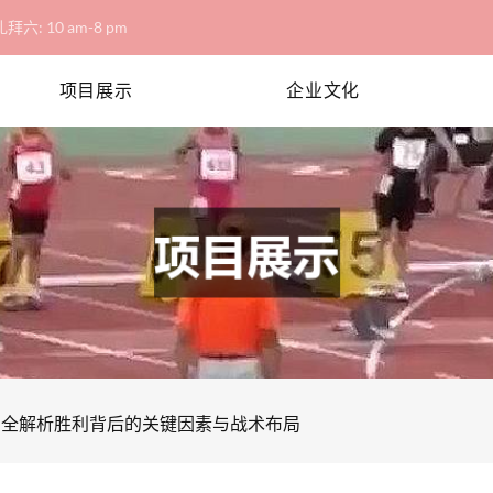
拜六: 10 am-8 pm
项目展示
企业文化
间全解析胜利背后的关键因素与战术布局