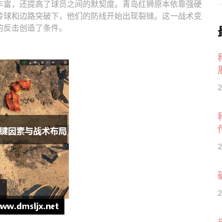
丰富，还提高了球员之间的默契度。青岛红狮原本依靠强硬
传球和边路突破下，他们的防线开始出现裂缝。这一战术变
的反击创造了条件。
2
2
2