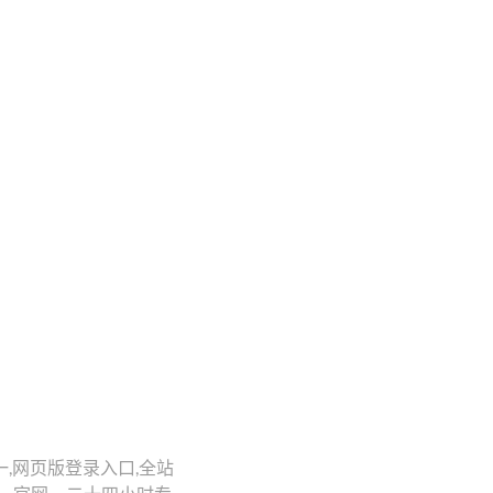
,网页版登录入口,全站