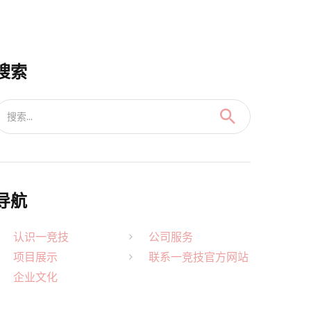
搜索
搜索...
导航
认识一竞技
公司服务
项目展示
联系一竞技官方网站
企业文化