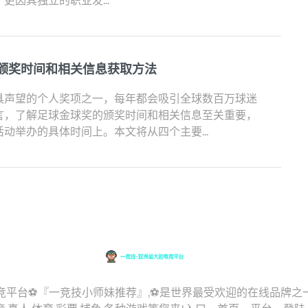
颁奖时间和相关信息获取方法
具声望的个人奖项之一，每年都会吸引全球数百万球迷
言，了解足球金球奖的颁奖时间和相关信息至关重要，
动举办的具体时间上。本文将从四个主要...
竞平台⚽️『一竞技小师妹推荐』,⚽️是世界最受欢迎的在线品牌之一