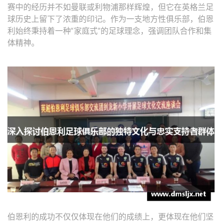
赛中的经历并不如曼联或利物浦那样辉煌，但它在英格兰足
球历史上留下了浓重的印记。作为一支地方性俱乐部，伯恩
利始终秉持着一种“家庭式”的足球理念，强调团队合作和集
体精神。
伯恩利的成功不仅仅体现在他们的成绩上，更体现在他们坚