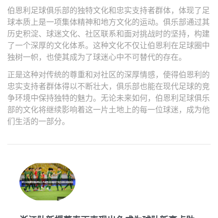
伯恩利足球俱乐部的独特文化和忠实支持者群体，体现了足
球本质上是一项集体精神和地方文化的运动。俱乐部通过其
历史积淀、球迷文化、社区联系和面对挑战时的坚持，构建
了一个深厚的文化体系。这种文化不仅让伯恩利在足球圈中
独树一帜，也使其成为了球迷心中不可替代的存在。
正是这种对传统的尊重和对社区的深厚情感，使得伯恩利的
忠实支持者群体得以不断壮大，俱乐部也能在现代足球的竞
争环境中保持独特的魅力。无论未来如何，伯恩利足球俱乐
部的文化将继续影响着这一片土地上的每一位球迷，成为他
们生活的一部分。