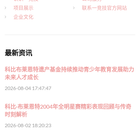
项目展示
联系一竞技官方网站
企业文化
最新资讯
科比布莱恩特遗产基金持续推动青少年教育发展助力
未来人才成长
2026-08-04 17:47:47
科比·布莱恩特2004年全明星赛精彩表现回顾与传奇
时刻解析
2026-08-02 18:20:23