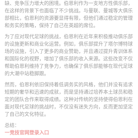
缺、竞争压力增大的困境。伯恩利作为一支地方性俱乐部，
在这样的背景下也面临了不少挑战。与曼联、曼城等大俱乐
部相比，伯恩利的资源要显得有限，但他们通过稳定的管理
和务实的策略，保持了自己在英超的席位。
为了应对现代足球的挑战，伯恩利在近年来积极推动俱乐部
的设施更新和商业化运营。例如，俱乐部提升了塔尔博特球
场的设施，引入了更多的商业赞助，并且通过提升青训体系
和国际化的视野，增加了俱乐部的收入来源。这些改变不仅
帮助伯恩利维持了竞争力，也确保了俱乐部能够在现代足球
的大潮中站稳脚跟。
然而，伯恩利依旧保持着低调务实的风格，他们并没有追求
短期的奢华和迅速的成就，而是坚持通过培养本土球员和稳
定的团队合作来取得成绩。这种对传统的坚持使得伯恩利在
面对现代足球的挑战时，不仅没有迷失方向，反而更加坚定
了自己的文化特征。
总结：
一竞技官网登录入口