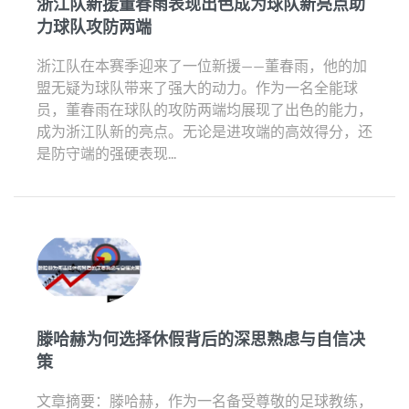
浙江队新援董春雨表现出色成为球队新亮点助
力球队攻防两端
浙江队在本赛季迎来了一位新援——董春雨，他的加
盟无疑为球队带来了强大的动力。作为一名全能球
员，董春雨在球队的攻防两端均展现了出色的能力，
成为浙江队新的亮点。无论是进攻端的高效得分，还
是防守端的强硬表现...
滕哈赫为何选择休假背后的深思熟虑与自信决
策
文章摘要：滕哈赫，作为一名备受尊敬的足球教练，