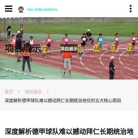
项目展示
首页
项目展示
深度解析德甲球队难以撼动拜仁长期统治地位的五大核心原因
深度解析德甲球队难以撼动拜仁长期统治地