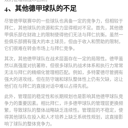
4、其他德甲球队的不足
尽管德甲联赛中的一些球队也具备一定的竞争力，但相较于
拜仁，其他球队的资源和实力显得相对不足。首先，其他德
甲俱乐部在财政上的限制使得他们无法与拜仁抗衡。虽然一
些俱乐部拥有强大的本土球员，但由于收入和赞助的限制，
它们很难在转会市场上与拜仁竞争。
其次，其他德甲球队在战术层面存在一定的局限性。德甲虽
然以高强度对抗著称，但很多球队的战术体系和执行力常常
无法与拜仁的精细化管理相匹配。例如，多特蒙德尽管拥有
强大的进攻线，但在防守端和球队整体性上仍有欠缺，这让
他们在与拜仁的直接对话中难以占得先机。
此外，管理层的稳定性和长期规划也是影响其他德甲球队竞
争力的重要因素。相比拜仁，许多德甲球队的管理层更换频
繁，导致球队的整体战略缺乏连续性。管理层的不稳定，使
得其他球队在投入和人才培养上缺乏系统性规划，这直接影
响了球队的整体竞争力。