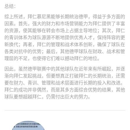
总结：
综上所述，拜仁慕尼黑能够长期统治德甲，得益于多方面的
因素。首先，强大的财力和市场营销能力为拜仁提供了丰富
的资源，使其能够在转会市场上占据主导地位；其次，拜仁
的青训体系为球队源源不断地提供优秀人才，保持阵容的更
新换代；再者，拜仁的管理和战术体系创新，确保了球队在
各类对抗中的优势；最后，其他德甲球队在财政、战术和管
理层的不足，也使得它们难以撼动拜仁的地位。
因此，虽然德甲联赛中的其他球队在近年来有所崛起，并逐
渐向拜仁发起挑战，但要想真正打破拜仁的长期统治，还需
要在财力、青训、管理和战术层面进行长期的投入和改进。
拜仁的成功并非偶然，而是其多方面综合优势的结果，其他
球队要想超越拜仁，仍需付出巨大的努力。