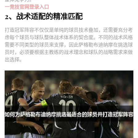
一竞技官网登录入口
2、战术适配的精准匹配
打造冠军阵容不仅仅是单纯的球员技术叠加，还需要充分考
虑每个球员与球队整体战术体系的契合度。不同的战术风格
需要不同类型的球员来支撑，因此萨格勒布迪纳摩在挑选球
员时，必须要根据主教练的战术理念和球队的战略需求来做
出选择。