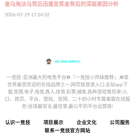
皇马淘汰马竞后迅速发奖金背后的深层原因分析
2026-07-29 17:24:32
一竞技-亚洲最大的电竞平台⚽️『一竞技小师妹推荐』,⚽️是
世界最受欢迎的在线品牌之一,网页版登录入口,全站app下
载,竞猜,电子,电竞,真人,体育,彩票,捕鱼,各种游戏等您来!入
口、首页、平台、登陆、官网、二十四小时专属客服在线服
务!全球最安全,最信誉,最公平的平台运营商!
认识一竞技
项目展示
企业文化
公司服务
联系一竞技官方网站