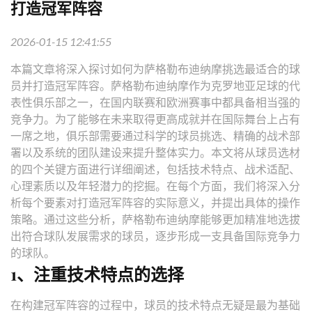
打造冠军阵容
2026-01-15 12:41:55
本篇文章将深入探讨如何为萨格勒布迪纳摩挑选最适合的球
员并打造冠军阵容。萨格勒布迪纳摩作为克罗地亚足球的代
表性俱乐部之一，在国内联赛和欧洲赛事中都具备相当强的
竞争力。为了能够在未来取得更高成就并在国际舞台上占有
一席之地，俱乐部需要通过科学的球员挑选、精确的战术部
署以及系统的团队建设来提升整体实力。本文将从球员选材
的四个关键方面进行详细阐述，包括技术特点、战术适配、
心理素质以及年轻潜力的挖掘。在每个方面，我们将深入分
析每个要素对打造冠军阵容的实际意义，并提出具体的操作
策略。通过这些分析，萨格勒布迪纳摩能够更加精准地选拔
出符合球队发展需求的球员，逐步形成一支具备国际竞争力
的球队。
1、注重技术特点的选择
在构建冠军阵容的过程中，球员的技术特点无疑是最为基础