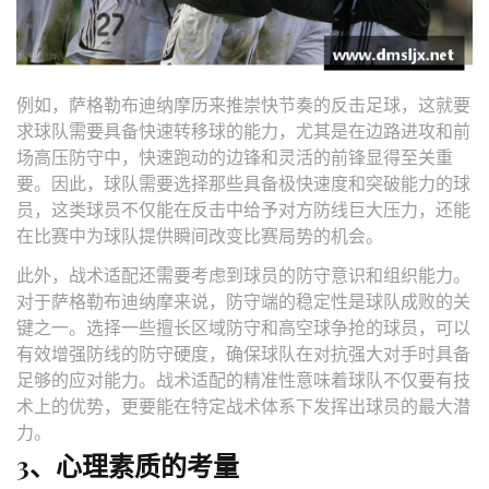
例如，萨格勒布迪纳摩历来推崇快节奏的反击足球，这就要
求球队需要具备快速转移球的能力，尤其是在边路进攻和前
场高压防守中，快速跑动的边锋和灵活的前锋显得至关重
要。因此，球队需要选择那些具备极快速度和突破能力的球
员，这类球员不仅能在反击中给予对方防线巨大压力，还能
在比赛中为球队提供瞬间改变比赛局势的机会。
此外，战术适配还需要考虑到球员的防守意识和组织能力。
对于萨格勒布迪纳摩来说，防守端的稳定性是球队成败的关
键之一。选择一些擅长区域防守和高空球争抢的球员，可以
有效增强防线的防守硬度，确保球队在对抗强大对手时具备
足够的应对能力。战术适配的精准性意味着球队不仅要有技
术上的优势，更要能在特定战术体系下发挥出球员的最大潜
力。
3、心理素质的考量