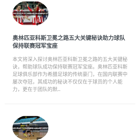
奥林匹亚科斯卫冕之路五大关键秘诀助力球队
保持联赛冠军宝座
本文将深入探讨奥林匹亚科斯卫冕之路的五大关键秘
诀，帮助球队成功保持联赛冠军宝座。奥林匹亚科斯
足球俱乐部作为希腊足球的传统豪门，在国内联赛中
屡次夺冠，其成功的秘诀不仅仅在于球员的个人能
力，更在于团队的默...