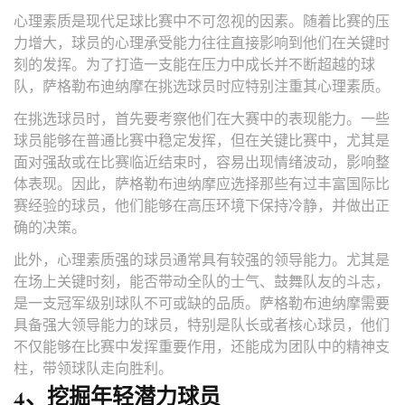
心理素质是现代足球比赛中不可忽视的因素。随着比赛的压
力增大，球员的心理承受能力往往直接影响到他们在关键时
刻的发挥。为了打造一支能在压力中成长并不断超越的球
队，萨格勒布迪纳摩在挑选球员时应特别注重其心理素质。
在挑选球员时，首先要考察他们在大赛中的表现能力。一些
球员能够在普通比赛中稳定发挥，但在关键比赛中，尤其是
面对强敌或在比赛临近结束时，容易出现情绪波动，影响整
体表现。因此，萨格勒布迪纳摩应选择那些有过丰富国际比
赛经验的球员，他们能够在高压环境下保持冷静，并做出正
确的决策。
此外，心理素质强的球员通常具有较强的领导能力。尤其是
在场上关键时刻，能否带动全队的士气、鼓舞队友的斗志，
是一支冠军级别球队不可或缺的品质。萨格勒布迪纳摩需要
具备强大领导能力的球员，特别是队长或者核心球员，他们
不仅能够在比赛中发挥重要作用，还能成为团队中的精神支
柱，带领球队走向胜利。
4、挖掘年轻潜力球员