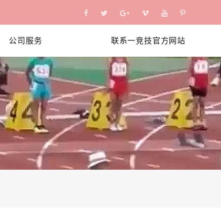
公司服务
联系一竞技官方网站