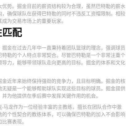
大优势。掘金目前的薪资结构较为合理，虽然巴特勒的薪水
构，确保球队在获得巴特勒的同时不违反工资帽限制。相较
其成为交易市场上的重要玩家。
性匹配
。掘金在过去几年中一直秉持着团队篮球的理念，强调球员
巴特勒的个人特点非常契合。尽管巴特勒是一个非常注重个
领导力，能够带领球队走向更高的目标。掘金的体系和文化
掘金近年来始终保持强劲的竞争力，且目标明确。掘金的核
勒无疑是一个能够帮助球队实现这些目标的球员。掘金提供
，并为他提供在季后赛中发挥关键作用的机会。
克·马龙作为一位经验丰富的主教练，擅长在团队合作中激
勒的个性契合的教练体系，可以确保巴特勒的加入不会影响
和比赛表现。