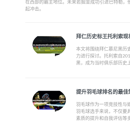
在西部的霸主地位。未来若掘金成功引进巴特勒，他
起冲击。
拜仁历史标王托利索现
本文将围绕拜仁慕尼黑历
力进行探讨。托利索自20
黑，成为当时俱乐部历史上
提升羽毛球排名的最佳
羽毛球作为一项竞技性与
羽毛球选手来说，不仅要
素质的提升和自我评估等多