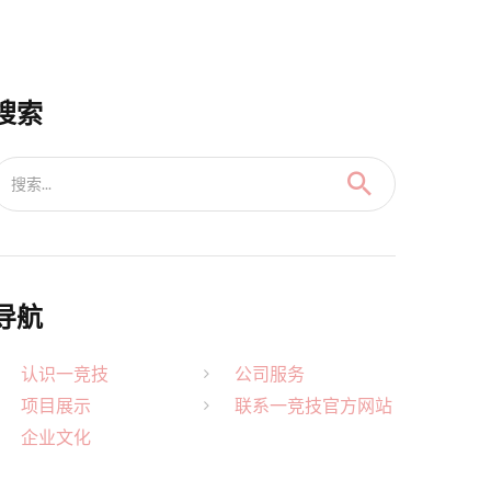
搜索
搜索...
导航
认识一竞技
公司服务
项目展示
联系一竞技官方网站
企业文化