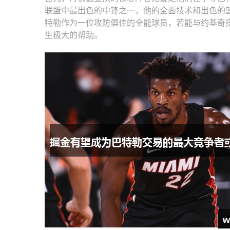
联盟中最出色的中锋之一，他的全面技术和出色的
特勒作为一位攻防俱佳的全能球员，若能与约基奇
生极大的帮助。