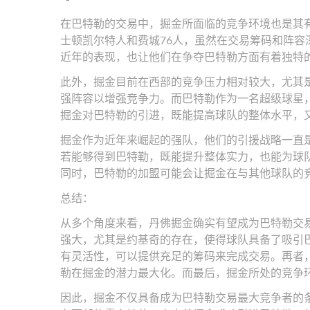
在巴特勒的交易中，掘金所面临的竞争环境也是其
士顿凯尔特人和费城76人，虽然在交易筹码和阵
近年的表现，也让他们在争夺巴特勒方面有着独特
此外，掘金目前在西部的竞争压力相对较大，尤其
强阵容以增强竞争力。而巴特勒作为一名超级球星
掘金对巴特勒的引进，既能提高球队的整体水平，
掘金作为近年来崛起的强队，他们的引援战略一直
若能够得到巴特勒，既能提升整体实力，也能为球
同时，巴特勒的加盟可能会让掘金在与其他球队的
总结：
从多个角度来看，丹佛掘金确实有望成为巴特勒交
强大，尤其是约基奇的存在，使得球队具备了吸引
有灵活性，可以提供充足的筹码来完成交易。再者
勒在掘金的潜力最大化。而最后，掘金所处的竞争
因此，掘金不仅具备成为巴特勒交易最大竞争者的